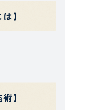
には】
施術】